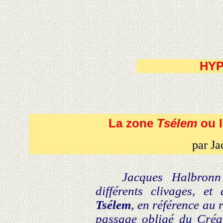
HY
La zone
Tsélem
ou l
par J
Jacques Halbronn 
différents clivages, et
Tsélem
, en référence au r
passage obligé du Créa