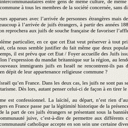
ntercommunautaires entre gens de même culture, de même hist
lle commune à tous les membres de la société concernée, sans di
lleurs apparues avec l’arrivée de personnes étrangères mais 
beaucoup à l’arrivée de juifs étrangers, à partir des années 1
n reprochera aux juifs de souche française de favoriser l’afflu
ème particulier, en ce que cet Etat veut préserver à tout pri
 fait, cela nous semble justifier du fait même que deux popula
mps, il est prévu que cet Etat / Foyer accueille des Juifs iss
selon l’expression du mandat britannique sur la région, au len
nouveaux immigrants juifs en Israël ne rencontrent-ils pas
es en dépit de leur appartenance religieuse commune ?
ël qu’en France. Dans les deux cas, les juifs ne sont pas seu
isme. Dès lors, autant penser celui-ci de façon à en tirer le 
t confessionnel. La laïcité, au départ, n’est rien d’autr
rs en France passe par la légitimité historique de la présence
 la part de ces juifs étrangers se présentant sous la bannièr
 communauté juive, c’est-à-dire de permettre aux différents cli
ommunauté catholique accepte en son sein une certaine diversi