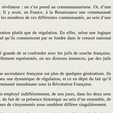
est révélateur : on s’en prend au communautarisme. Or, d’une
e. Il y avait, en France, à la Renaissance une communauté
e les membres de ces différentes communautés, au sein d’une
tion plutôt que de régulation. En effet, selon une logique
nd qu’ils commencent par se fondre dans le creuset national
é grande de se confondre avec les juifs de souche française,
llement représentée, en ses diverses instances, par des juifs
e ascendance française sur plus de quelques générations. Ils
ans une dynamique de régulation, et ce en dépit du fait qu’il
communauté musulmane sous la Révolution Française.
est employé indifféremment, de nos jours, dans les deux sens
, du fait de sa présence historique au sein d’un ensemble, de
rmes de citoyennetés nous semblent différer singulièrement.