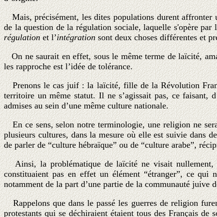
Mais, précisément, les dites populations durent affronter u
de la question de la régulation sociale, laquelle s'opère par 
régulation
et l’
intégration
sont deux choses différentes et pré
On ne saurait en effet, sous le même terme de laïcité, ama
les rapproche est l’idée de tolérance.
Prenons le cas juif : la laïcité, fille de la Révolution Fr
territoire un même statut. Il ne s’agissait pas, ce faisant,
admises au sein d’une même culture nationale.
En ce sens, selon notre terminologie, une religion ne serait
plusieurs cultures, dans la mesure où elle est suivie dans 
de parler de “culture hébraïque” ou de “culture arabe”, récip
Ainsi, la problématique de laïcité ne visait nullement, 
constituaient pas en effet un élément “étranger”, ce qui ne
notamment de la part d’une partie de la communauté juive de Fr
Rappelons que dans le passé les guerres de religion fur
protestants qui se déchiraient étaient tous des Français de