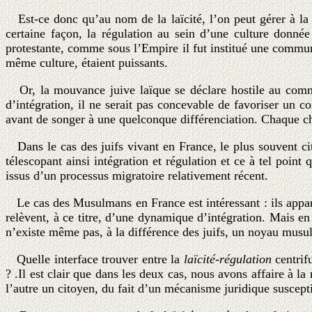
Est-ce donc qu’au nom de la laïcité, l’on peut gérer à la f
certaine façon, la régulation au sein d’une culture donn
protestante, comme sous l’Empire il fut institué une commu
même culture, étaient puissants.
Or, la mouvance juive laïque se déclare hostile au commun
d’intégration, il ne serait pas concevable de favoriser un
avant de songer à une quelconque différenciation. Chaque c
Dans le cas des juifs vivant en France, le plus souvent cit
télescopant ainsi intégration et régulation et ce à tel poin
issus d’un processus migratoire relativement récent.
Le cas des Musulmans en France est intéressant : ils appart
relèvent, à ce titre, d’une dynamique d’intégration. Mais en
n’existe même pas, à la différence des juifs, un noyau mus
Quelle interface trouver entre la
laïcité-régulation
centrif
? .Il est clair que dans les deux cas, nous avons affaire à 
l’autre un citoyen, du fait d’un mécanisme juridique suscept