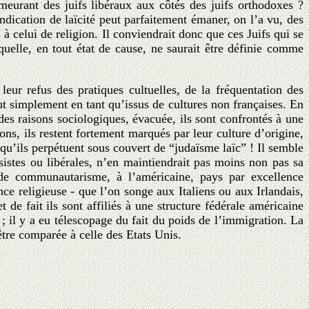
meurant des juifs libéraux aux côtés des juifs orthodoxes ?
ndication de laïcité peut parfaitement émaner, on l’a vu, des
à celui de religion. Il conviendrait donc que ces Juifs qui se
aquelle, en tout état de cause, ne saurait être définie comme
eur refus des pratiques cultuelles, de la fréquentation des
out simplement en tant qu’issus de cultures non françaises. En
des raisons sociologiques, évacuée, ils sont confrontés à une
ons, ils restent fortement marqués par leur culture d’origine,
 qu’ils perpétuent sous couvert de “judaïsme laïc” ! Il semble
ssistes ou libérales, n’en maintiendrait pas moins non pas sa
e de communautarisme, à l’américaine, pays par excellence
nce religieuse - que l’on songe aux Italiens ou aux Irlandais,
 de fait ils sont affiliés à une structure fédérale américaine
 ; il y a eu télescopage du fait du poids de l’immigration. La
être comparée à celle des Etats Unis.