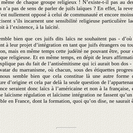
in même de chaque groupe religieux ! N’existe-t-il pas au de
 n’a pas de sens de parler de juifs laïques ? En effet, la reve
 n’est nullement opposé à celui de communauté et encore moins 
ent s’ils incarnent une sensibilité religieuse particulière l
t à l’existence, à la laïcité.
le bien que ces juifs dits laïcs ne souhaitent pas - d’où l
nt à leur projet d’intégration en tant que juifs étrangers ou t
ration, mais en même temps cette judéité ne pouvant être, pour 
ique religieuse. Et en même temps, en dépit de leurs affirmati
xplique pas du fait de l’antisémitisme qui ici aurait bon dos -
n avatar du marranisme, où chacun, sous des étiquettes progre
 il nous semble bien que cela constitue là une autre form
re d’origine et cela par delà la seule question de l’appartena
ce seraient donc laïcs à l’américaine et non à la française, et
ue laïcisme régulation et laïcisme intégration ne fassent qu’un
able en France, dont la formation, quoi qu’on dise, ne saurait 