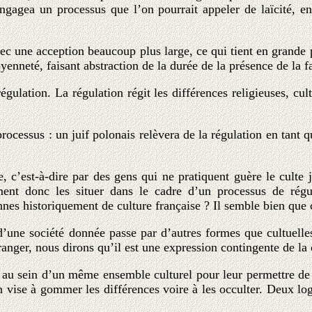
gagea un processus que l’on pourrait appeler de laïcité, en
 une acception beaucoup plus large, ce qui tient en grande par
yenneté, faisant abstraction de la durée de la présence de la f
lation. La régulation régit les différences religieuses, cult
cessus : un juif polonais relèvera de la régulation en tant qu
 c’est-à-dire par des gens qui ne pratiquent guère le culte 
t donc les situer dans le cadre d’un processus de régulat
nnes historiquement de culture française ? Il semble bien que c
 d’une société donnée passe par d’autres formes que cultuell
nger, nous dirons qu’il est une expression contingente de la c
 au sein d’un même ensemble culturel pour leur permettre de s
n vise à gommer les différences voire à les occulter. Deux lo