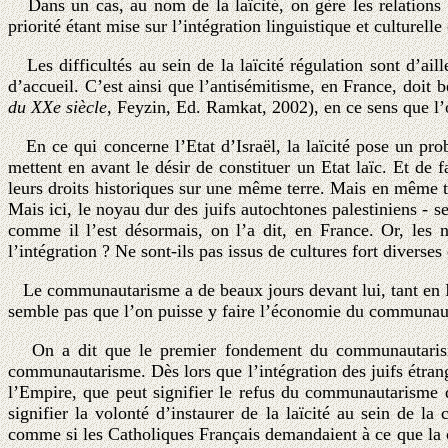
Dans un cas, au nom de la laïcité, on gère les relations i
priorité étant mise sur l’intégration linguistique et culture
Les difficultés au sein de la laïcité régulation sont d’ai
d’accueil. C’est ainsi que l’antisémitisme, en France, doit 
du XXe siècle
, Feyzin, Ed. Ramkat, 2002), en ce sens que l’o
En ce qui concerne l’Etat d’Israël, la laïcité pose un probl
mettent en avant le désir de constituer un Etat laïc. Et de
leurs droits historiques sur une même terre. Mais en même te
Mais ici, le noyau dur des juifs autochtones palestiniens - 
comme il l’est désormais, on l’a dit, en France. Or, les 
l’intégration ? Ne sont-ils pas issus de cultures fort divers
Le communautarisme a de beaux jours devant lui, tant en Isra
semble pas que l’on puisse y faire l’économie du communautar
On a dit que le premier fondement du communautarisme es
communautarisme. Dès lors que l’intégration des juifs étrange
l’Empire, que peut signifier le refus du communautarisme de
signifier la volonté d’instaurer de la laïcité au sein de la
comme si les Catholiques Français demandaient à ce que la c