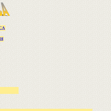
CA
AH