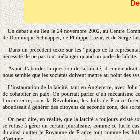
De
Un débat a eu lieu le 24 novembre 2002, au Centre Communa
de Dominique Schnapper, de Philippe Lazar, et de Serge Ja
Dans un précédent texte sur les “pièges de la représentati
nécessité de ne pas tout mélanger quand on parle de laïcité.
Avant d’aborder la question de la laïcité, il conviendrait d
nous semble que les sociétés doivent mettre au point des syst
L’instauration de la laïcité, tant en Angleterre, avec John 
de cohabiter en paix. On pourrait parler d’un mécanisme cen
l’occurrence, sous la Révolution, les Juifs de France fure
aboutissait à générer des citoyens de seconde zone, des sorte
On peut dire, en réalité, que la laïcité a toujours existé s
se refuse à gérer un certain pluralisme, comme ce fut le cas
du ainsi quitter le Royaume de France tout comme les Juifs 
d’origine.