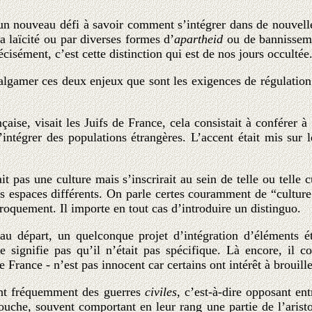
n nouveau défi à savoir comment s’intégrer dans de nouvelles 
la laïcité ou par diverses formes d’
apartheid
ou de bannissemen
cisément, c’est cette distinction qui est de nos jours occultée
lgamer ces deux enjeux que sont les exigences de régulation i
ançaise, visait les Juifs de France, cela consistait à confére
 d’intégrer des populations étrangères. L’accent était mis sur 
 pas une culture mais s’inscrirait au sein de telle ou telle c
des espaces différents. On parle certes couramment de “culture
roquement. Il importe en tout cas d’introduire un distinguo.
au départ, un quelconque projet d’intégration d’éléments ét
 signifie pas qu’il n’était pas spécifique. Là encore, il co
ance - n’est pas innocent car certains ont intérêt à brouiller 
ent fréquemment des guerres
civiles
, c’est-à-dire opposant en
 souche, souvent comportant en leur rang une partie de l’aris