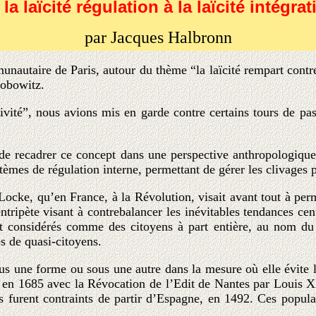
 la laïcité régulation à la laïcité intégrat
par Jacques Halbronn
utaire de Paris, autour du thème “la laïcité rempart contre
kobowitz.
vité”, nous avions mis en garde contre certains tours de pas
e recadrer ce concept dans une perspective anthropologique. A
èmes de régulation interne, permettant de gérer les clivages p
Locke, qu’en France, à la Révolution, visait avant tout à per
tripète visant à contrebalancer les inévitables tendances cent
nt considérés comme des citoyens à part entière, au nom du p
s de quasi-citoyens.
ous une forme ou sous une autre dans la mesure où elle évite le
 en 1685 avec la Révocation de l’Edit de Nantes par Louis XIV.
furent contraints de partir d’Espagne, en 1492. Ces populati