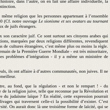
oire, dans l’autre, on en fait une affaire individuelle, la
stinction.
de même religion que les personnes appartenant à l’ensemble
880 (Cf. notre ouvrage
Le sionisme et ses avatars au tournant
x de juifs étrangers.
x son caractère juif. Ce sont surtout ses citoyens arabes qui
tions, marquées par deux religions différentes, revendiquent
us de cultures étrangères, c’est même plus ou moins la règle.
demain de la Première Guerre Mondiale - est très minoritaire,
 des problèmes d’intégration - il y a même un ministère de
ls, ils ont affaire à d’autres communautés, non juives. Il ne
meilleur.
e, au fond, que la régulation - et non le rempart ! - du
 de la religion juive, telle que reconnue par la Révolution et
e du judaïsme laïque ? En réalité, cette expression pourrait
vages qui traversent celle-ci la possibilité d’exister. C’est
té. On aurait donc là une troisième forme de laïcité, qui se