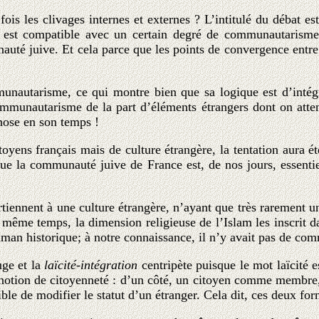
ois les clivages internes et externes ? L’intitulé du débat 
ée est compatible avec un certain degré de communautarism
nauté juive. Et cela parce que les points de convergence entr
autarisme, ce qui montre bien que sa logique est d’intégra
 communautarisme de la part d’éléments étrangers dont on atte
hose en son temps !
oyens français mais de culture étrangère, la tentation aura ét
t que la communauté juive de France est, de nos jours, essentie
iennent à une culture étrangère, n’ayant que très rarement un
 même temps, la dimension religieuse de l’Islam les inscrit d
ulman historique; à notre connaissance, il n’y avait pas de 
uge et la
laïcité-intégration
centripète puisque le mot laïcité 
la notion de citoyenneté : d’un côté, un citoyen comme membre
ible de modifier le statut d’un étranger. Cela dit, ces deux fo