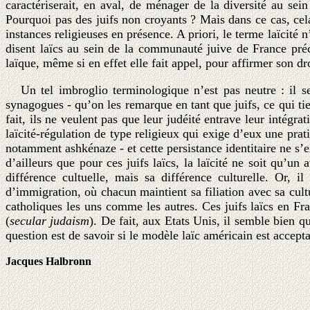
caractériserait, en aval, de ménager de la diversité au se
Pourquoi pas des juifs non croyants ? Mais dans ce cas, cela
instances religieuses en présence. A priori, le terme laïcité
disent laïcs au sein de la communauté juive de France précis
laïque, même si en effet elle fait appel, pour affirmer son droi
Un tel imbroglio terminologique n’est pas neutre : il semb
synagogues - qu’on les remarque en tant que juifs, ce qui tie
fait, ils ne veulent pas que leur judéité entrave leur intég
laïcité-régulation de type religieux qui exige d’eux une prat
notamment ashkénaze - et cette persistance identitaire ne s’e
d’ailleurs que pour ces juifs laïcs, la laïcité ne soit qu’u
différence cultuelle, mais sa différence culturelle. Or,
d’immigration, où chacun maintient sa filiation avec sa cultu
catholiques les uns comme les autres. Ces juifs laïcs en Fran
(
secular judaism
). De fait, aux Etats Unis, il semble bien q
question est de savoir si le modèle laïc américain est accept
Jacques Halbronn